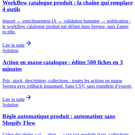
Workflow catalogue produit : la chaîne qui remplace
4 outils
Import → enrichissement IA → validation humaine → publication :
le workflow catalogue produit par défaut dans Seegea, sans Zapier
ni n8n.
Lire la suite
Solution
Action en masse catalogue : éditez 500 fiches en 3
minutes
Prix, stock, description, collections : toutes les actions en masse
Seegea avec rollback instantané. Sans CSV, sans roundtrip d’export.
Lire la suite
Solution
Règle automatique produit : automatiser sans
Shopify Flow
Créez des règles « si… alors… » sur vos produits (tags, collections,