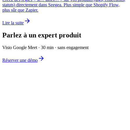
statuts) directement dans Seegea. Plus simple que Shopify Flow,
plus sûr que Zapier.
Lire la suite
Parlez à un expert produit
Visio Google Meet · 30 min · sans engagement
Réserver une démo
L'éditeur de catalogue e-commerce le plus simple du marché.
Produit
Fonctionnalités
Tarifs
FAQ