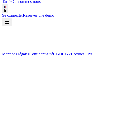
Tarifs
Qui sommes-nous
fr
Se connecter
Réserver une démo
Mentions légales
Confidentialité
CGU
CGV
Cookies
DPA
Mentions légales
Dernière mise à jour : 10 mars 2026
1. Éditeur du site