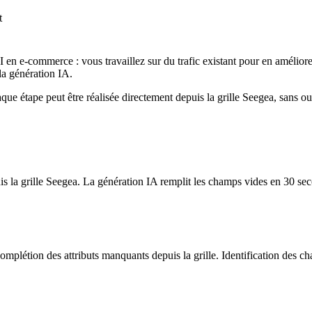
t
I en e-commerce : vous travaillez sur du trafic existant pour en amélio
 la génération IA.
aque étape peut être réalisée directement depuis la grille Seegea, sans o
puis la grille Seegea. La génération IA remplit les champs vides en 30 s
létion des attributs manquants depuis la grille. Identification des ch