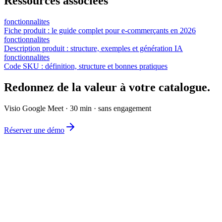
Ressources associées
fonctionnalites
Fiche produit : le guide complet pour e-commerçants en 2026
fonctionnalites
Description produit : structure, exemples et génération IA
fonctionnalites
Code SKU : définition, structure et bonnes pratiques
Redonnez de la valeur à votre catalogue.
Visio Google Meet · 30 min · sans engagement
Réserver une démo
L'éditeur de catalogue e-commerce le plus simple du marché.
Produit
Fonctionnalités