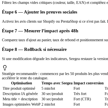
Filtrez les champs vides critiques (couleur, taille, EAN) et complétez 
Étape 6 — Ajouter les preuves sociales
Activez les avis clients sur Shopify ou PrestaShop si ce n'est pas fait.
Étape 7 — Mesurer l’impact après 48h
Comparez taux d'ajout au panier, taux de rebond et positionnement sur 
Étape 8 — Rollback si nécessaire
Si une modification dégrade les indicateurs, Seegea restaure la versio
Stratégie recommandée : commencez par les 50 produits les plus vendus
accélérer le reste du catalogue.
Optimisation
Temps avec Seegea
Impact conversion
Titre produit optimisé
5 min/lot
Fort
Tr
Description IA générée
30 sec/produit
Très fort
Fo
Meta title + description
30 sec/produit
Fort (CTR)
Tr
Images optimisées WebP
2 min/lot
Fort
Fo