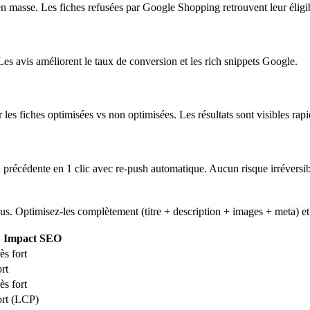
en masse. Les fiches refusées par Google Shopping retrouvent leur éligib
 Les avis améliorent le taux de conversion et les rich snippets Google.
les fiches optimisées vs non optimisées. Les résultats sont visibles rap
n précédente en 1 clic avec re-push automatique. Aucun risque irréversib
. Optimisez-les complètement (titre + description + images + meta) et m
Impact SEO
ès fort
rt
ès fort
rt (LCP)