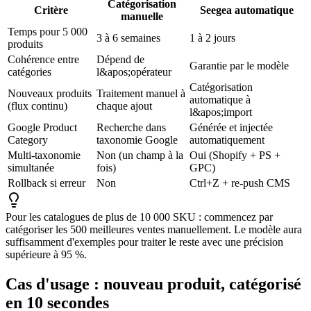
Catégorisation
Critère
Seegea automatique
manuelle
Temps pour 5 000
3 à 6 semaines
1 à 2 jours
produits
Cohérence entre
Dépend de
Garantie par le modèle
catégories
l&apos;opérateur
Catégorisation
Nouveaux produits
Traitement manuel à
automatique à
(flux continu)
chaque ajout
l&apos;import
Google Product
Recherche dans
Générée et injectée
Category
taxonomie Google
automatiquement
Multi-taxonomie
Non (un champ à la
Oui (Shopify + PS +
simultanée
fois)
GPC)
Rollback si erreur
Non
Ctrl+Z + re-push CMS
Pour les catalogues de plus de 10 000 SKU : commencez par
catégoriser les 500 meilleures ventes manuellement. Le modèle aura
suffisamment d'exemples pour traiter le reste avec une précision
supérieure à 95 %.
Cas d'usage : nouveau produit, catégorisé
en 10 secondes